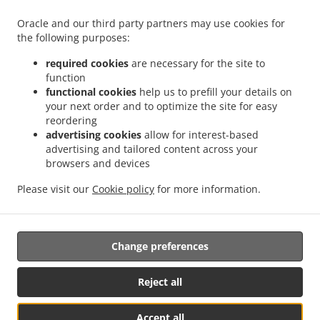
Oracle and our third party partners may use cookies for
the following purposes:
.
.
ไทยบริการส่งอาหาร Bristol Downtown
ไทยบริการส่งอาหาร Bristol Federal Hill
ไทย
required cookies
are necessary for the site to
.
.
บริการส่งอาหาร Bristol West End
ไทยบริการส่งอาหาร Bristol Forestville
ไทยบริการส่ง
function
.
.
functional cookies
help us to prefill your details on
อาหาร Bristol East Bristol
ไทยบริการส่งอาหาร Bristol Chippens Hill
ไทยบริการส่ง
your next order and to optimize the site for easy
.
.
อาหาร Bristol Chippanee
ไทยบริการส่งอาหาร Bristol Stafford District
ไทยบริการส่ง
reordering
.
.
.
อาหาร Bristol Terryville
ไทยบริการส่งอาหาร Bristol
ไทยบริการส่งอาหาร Hartford
ไทย
advertising cookies
allow for interest-based
.
.
บริการส่งอาหาร Southington
ไทยบริการส่งอาหาร Wolcott
ไทยบริการส่งอาหาร
advertising and tailored content across your
.
.
browsers and devices
Waterbury
ไทยบริการส่งอาหาร Plymouth Terryville
ไทยบริการส่งอาหาร Plymouth Fall
.
.
.
Mountain
ไทยบริการส่งอาหาร Plymouth Pequabuck
ไทยบริการส่งอาหาร Plymouth
Please visit our
Cookie policy
for more information.
.
.
.
ไทยบริการส่งอาหาร Terryville
สลัด บริการส่ง
เอเชียบริการส่งอาหาร
Takeaway food
delivery
Change preferences
Supported by:
Reject all
DEEMENU Power By INET GROUP
Accept all