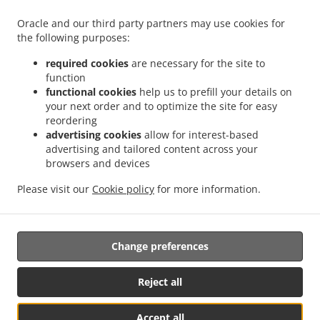
Oracle and our third party partners may use cookies for
the following purposes:
.
.
ไทยบริการส่งอาหาร Bristol Downtown
ไทยบริการส่งอาหาร Bristol Federal Hill
ไทย
required cookies
are necessary for the site to
.
.
บริการส่งอาหาร Bristol West End
ไทยบริการส่งอาหาร Bristol Forestville
ไทยบริการส่ง
function
.
.
functional cookies
help us to prefill your details on
อาหาร Bristol East Bristol
ไทยบริการส่งอาหาร Bristol Chippens Hill
ไทยบริการส่ง
your next order and to optimize the site for easy
.
.
อาหาร Bristol Chippanee
ไทยบริการส่งอาหาร Bristol Stafford District
ไทยบริการส่ง
reordering
.
.
.
อาหาร Bristol Terryville
ไทยบริการส่งอาหาร Bristol
ไทยบริการส่งอาหาร Hartford
ไทย
advertising cookies
allow for interest-based
.
.
บริการส่งอาหาร Southington
ไทยบริการส่งอาหาร Wolcott
ไทยบริการส่งอาหาร
advertising and tailored content across your
.
.
browsers and devices
Waterbury
ไทยบริการส่งอาหาร Plymouth Terryville
ไทยบริการส่งอาหาร Plymouth Fall
.
.
.
Mountain
ไทยบริการส่งอาหาร Plymouth Pequabuck
ไทยบริการส่งอาหาร Plymouth
Please visit our
Cookie policy
for more information.
.
.
.
ไทยบริการส่งอาหาร Terryville
สลัด บริการส่ง
เอเชียบริการส่งอาหาร
Takeaway food
delivery
Change preferences
Supported by:
Reject all
DEEMENU Power By INET GROUP
Accept all